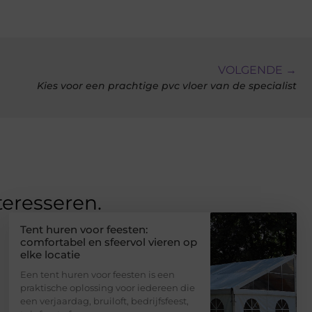
VOLGENDE →
Kies voor een prachtige pvc vloer van de specialist
teresseren.
Tent huren voor feesten:
comfortabel en sfeervol vieren op
elke locatie
Een tent huren voor feesten is een
praktische oplossing voor iedereen die
een verjaardag, bruiloft, bedrijfsfeest,