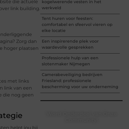
bsite die actuele
kogelwerende vesten in het
werkveld
ver link building.
Tent huren voor feesten:
comfortabel en sfeervol vieren op
elke locatie
onderliggende
Een inspirerende plek voor
 pagina? Zorg dan
waardevolle gesprekken
e hoger plaatsen
Professionele hulp van een
slotenmaker Nijmegen
Camerabeveiliging bedrijven
Friesland: professionele
tes met links
bescherming voor uw onderneming
en link van een
te die nog geen
Word Onderdeel van Onze
ategie
Community!
ten helpt jou bij