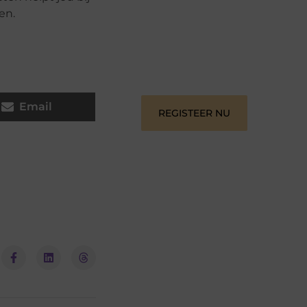
Registreer je vandaag nog en begin
en.
met het delen van jouw unieke
perspectief. Jouw woorden kunnen
informeren, inspireren, vermaken en
verbinden – ze verdienen het om
gehoord te worden!
Email
REGISTEER NU