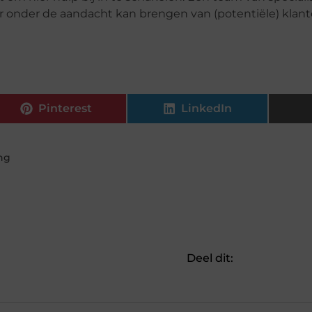
beter onder de aandacht kan brengen van (potentiële) klant
Pinterest
LinkedIn
ng
Deel dit: