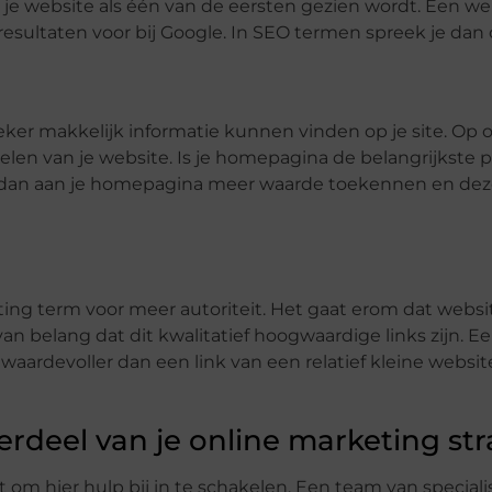
at je website als één van de eersten gezien wordt. Een we
esultaten voor bij Google. In SEO termen spreek je dan o
r makkelijk informatie kunnen vinden op je site. Op 
 delen van je website. Is je homepagina de belangrijkste
zal dan aan je homepagina meer waarde toekennen en dez
ing term voor meer autoriteit. Het gaat erom dat websi
van belang dat dit kwalitatief hoogwaardige links zijn. E
s waardevoller dan een link van een relatief kleine websi
derdeel van je online marketing str
 om hier hulp bij in te schakelen. Een team van specialis