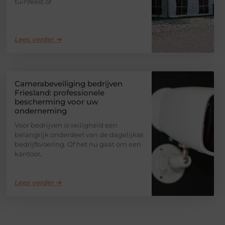
tuinfeest of
Lees verder ➜
Camerabeveiliging bedrijven
Friesland: professionele
bescherming voor uw
onderneming
Voor bedrijven is veiligheid een
belangrijk onderdeel van de dagelijkse
bedrijfsvoering. Of het nu gaat om een
kantoor,
Lees verder ➜