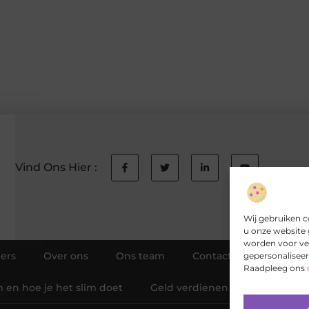
Vind Ons Hier :
Wij gebruiken c
u onze website 
worden voor ver
ers
Over ons
Ons team
Contact
Aanmeld
gepersonaliseer
Raadpleeg ons
 en hoe je het slim doet
Geld verdienen met je website: