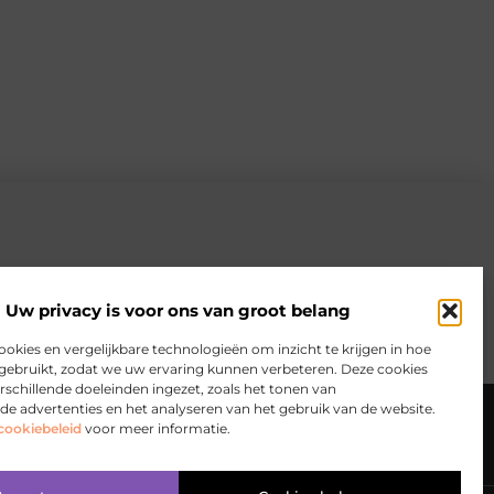
Uw privacy is voor ons van groot belang
ookies en vergelijkbare technologieën om inzicht te krijgen in hoe
gebruikt, zodat we uw ervaring kunnen verbeteren. Deze cookies
schillende doeleinden ingezet, zoals het tonen van
en
Website index
Cookiebeleid (EU)
de advertenties en het analyseren van het gebruik van de website.
cookiebeleid
voor meer informatie.
 zo bouw je aan online inkomsten