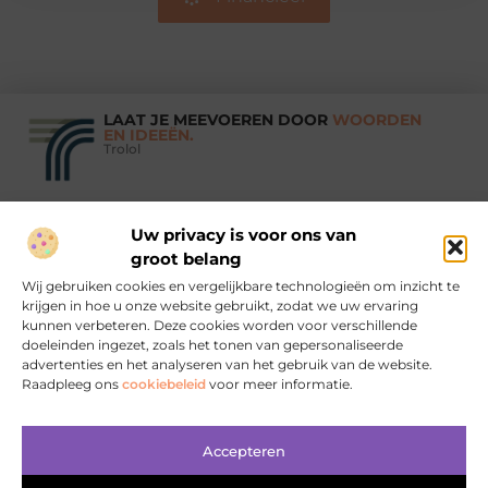
LAAT JE MEEVOEREN DOOR
WOORDEN
EN IDEEËN.
Trolol
Uw privacy is voor ons van
Vind Ons Hier :
groot belang
Wij gebruiken cookies en vergelijkbare technologieën om inzicht te
krijgen in hoe u onze website gebruikt, zodat we uw ervaring
kunnen verbeteren. Deze cookies worden voor verschillende
doeleinden ingezet, zoals het tonen van gepersonaliseerde
Beroemdheden
Uit de Media
Partners
Over ons
Ons team
advertenties en het analyseren van het gebruik van de website.
Raadpleeg ons
cookiebeleid
voor meer informatie.
Contact
Aanmelden
Website index
Cookiebeleid (EU)
Koop backlinks: wanneer, waarom en hoe je het slim doet
Geld verdienen met je website: zo bouw je aan online inkomsten
Accepteren