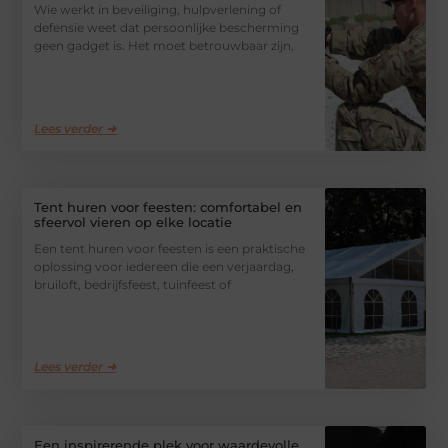
Wie werkt in beveiliging, hulpverlening of
defensie weet dat persoonlijke bescherming
geen gadget is. Het moet betrouwbaar zijn,
Lees verder ➜
Tent huren voor feesten: comfortabel en
sfeervol vieren op elke locatie
Een tent huren voor feesten is een praktische
oplossing voor iedereen die een verjaardag,
bruiloft, bedrijfsfeest, tuinfeest of
Lees verder ➜
Een inspirerende plek voor waardevolle