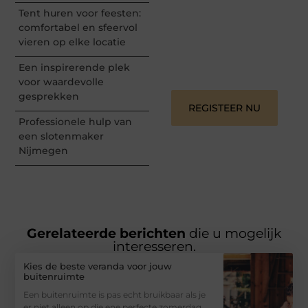
perspectief. Jouw
Tent huren voor feesten:
woorden kunnen
informeren, inspireren,
comfortabel en sfeervol
vermaken en verbinden –
vieren op elke locatie
ze verdienen het om
gehoord te worden!
Een inspirerende plek
voor waardevolle
gesprekken
REGISTEER NU
Professionele hulp van
een slotenmaker
Nijmegen
Gerelateerde berichten
die u mogelijk
interesseren.
Kies de beste veranda voor jouw
buitenruimte
Een buitenruimte is pas echt bruikbaar als je
er niet alleen op die ene perfecte zomerdag