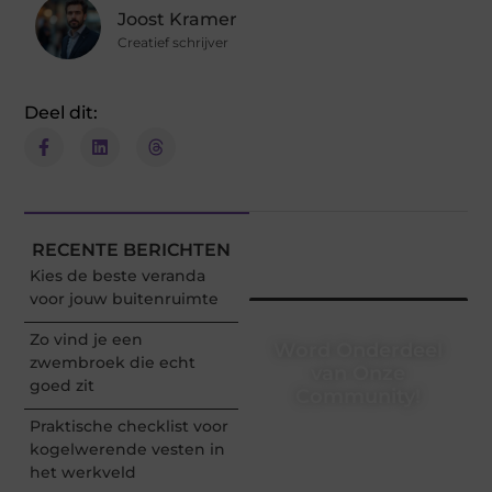
Joost Kramer
Creatief schrijver
Deel dit:
RECENTE BERICHTEN
Kies de beste veranda
voor jouw buitenruimte
Zo vind je een
Word Onderdeel
zwembroek die echt
van Onze
goed zit
Community!
Praktische checklist voor
Registreer je vandaag nog
kogelwerende vesten in
en begin met het delen
het werkveld
van jouw unieke