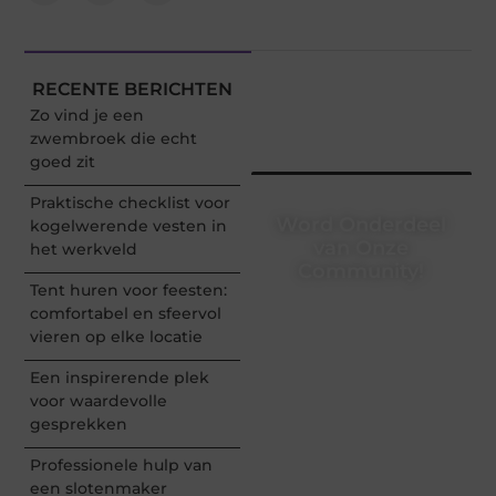
RECENTE BERICHTEN
Zo vind je een
zwembroek die echt
goed zit
Praktische checklist voor
Word Onderdeel
kogelwerende vesten in
van Onze
het werkveld
Community!
Tent huren voor feesten:
Registreer je vandaag nog
comfortabel en sfeervol
en begin met het delen
vieren op elke locatie
van jouw unieke
perspectief. Jouw
Een inspirerende plek
woorden kunnen
voor waardevolle
informeren, inspireren,
gesprekken
vermaken en verbinden –
ze verdienen het om
Professionele hulp van
gehoord te worden!
een slotenmaker