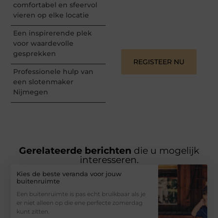
informeren, inspireren,
comfortabel en sfeervol
vermaken en verbinden –
vieren op elke locatie
ze verdienen het om
gehoord te worden!
Een inspirerende plek
voor waardevolle
gesprekken
REGISTEER NU
Professionele hulp van
een slotenmaker
Nijmegen
Gerelateerde berichten
die u mogelijk
interesseren.
Kies de beste veranda voor jouw
buitenruimte
Een buitenruimte is pas echt bruikbaar als je
er niet alleen op die ene perfecte zomerdag
kunt zitten.