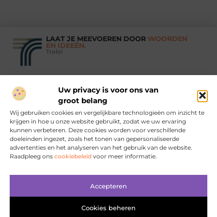
LAAT JE MEEVOEREN DOOR
WOORDEN
EN IDEEËN.
Trolol
Uw privacy is voor ons van
Vind Ons Hier :
groot belang
Wij gebruiken cookies en vergelijkbare technologieën om inzicht te
krijgen in hoe u onze website gebruikt, zodat we uw ervaring
kunnen verbeteren. Deze cookies worden voor verschillende
doeleinden ingezet, zoals het tonen van gepersonaliseerde
Beroemdheden
Uit de Media
Partners
Over ons
Ons team
advertenties en het analyseren van het gebruik van de website.
Raadpleeg ons
cookiebeleid
voor meer informatie.
Contact
Aanmelden
Website index
Cookiebeleid (EU)
Koop backlinks: wanneer, waarom en hoe je het slim doet
Geld verdienen met je website: zo bouw je aan online inkomsten
Accepteren
Cookies beheren
www.trolol.nl.
All Rights Reserved © 2025