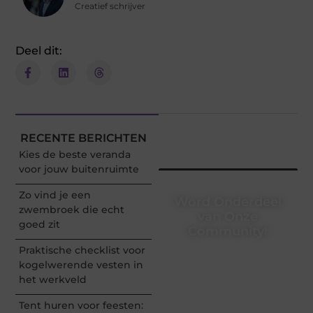
Creatief schrijver
Deel dit:
RECENTE BERICHTEN
Kies de beste veranda
voor jouw buitenruimte
Zo vind je een
Word Onderdeel
zwembroek die echt
van Onze
goed zit
Community!
Praktische checklist voor
Registreer je vandaag nog
kogelwerende vesten in
en begin met het delen
het werkveld
van jouw unieke
perspectief. Jouw
Tent huren voor feesten:
woorden kunnen