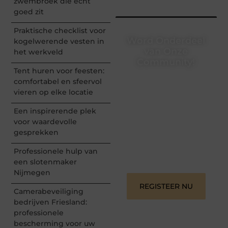
zwembroek die echt
goed zit
Praktische checklist voor
Word Onderdeel
kogelwerende vesten in
van Onze
het werkveld
Community!
Tent huren voor feesten:
Registreer je vandaag nog
comfortabel en sfeervol
en begin met het delen
vieren op elke locatie
van jouw unieke
perspectief. Jouw
Een inspirerende plek
woorden kunnen
voor waardevolle
informeren, inspireren,
gesprekken
vermaken en verbinden –
ze verdienen het om
Professionele hulp van
gehoord te worden!
een slotenmaker
Nijmegen
REGISTEER NU
Camerabeveiliging
bedrijven Friesland:
professionele
bescherming voor uw