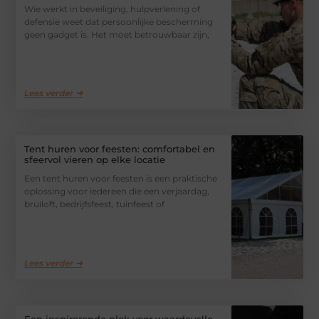
Wie werkt in beveiliging, hulpverlening of
defensie weet dat persoonlijke bescherming
geen gadget is. Het moet betrouwbaar zijn,
Lees verder ➜
Tent huren voor feesten: comfortabel en
sfeervol vieren op elke locatie
Een tent huren voor feesten is een praktische
oplossing voor iedereen die een verjaardag,
bruiloft, bedrijfsfeest, tuinfeest of
Lees verder ➜
Een inspirerende plek voor waardevolle