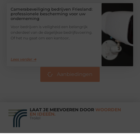
Camerabeveiliging bedrijven Friesland:
professionele bescherming voor uw
onderneming
Voor bedrijven is veiligheid een belangrijk
onderdeel van de dagelijkse bedrijfsvoering.
Of het nu gaat om een kantoor,
Lees verder ➜
Aanbiedingen
LAAT JE MEEVOEREN DOOR
WOORDEN
EN IDEEËN.
Trolol