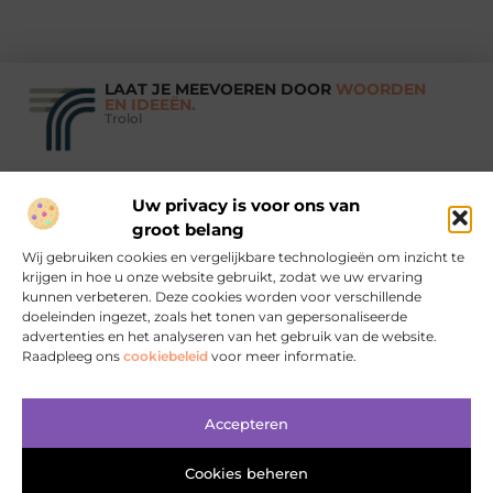
LAAT JE MEEVOEREN DOOR
WOORDEN
EN IDEEËN.
Trolol
Uw privacy is voor ons van
Vind Ons Hier :
groot belang
Wij gebruiken cookies en vergelijkbare technologieën om inzicht te
krijgen in hoe u onze website gebruikt, zodat we uw ervaring
kunnen verbeteren. Deze cookies worden voor verschillende
doeleinden ingezet, zoals het tonen van gepersonaliseerde
Beroemdheden
Uit de Media
Partners
Over ons
Ons team
advertenties en het analyseren van het gebruik van de website.
Raadpleeg ons
cookiebeleid
voor meer informatie.
Contact
Aanmelden
Website index
Cookiebeleid (EU)
Koop backlinks: wanneer, waarom en hoe je het slim doet
Geld verdienen met je website: zo bouw je aan online inkomsten
Accepteren
Cookies beheren