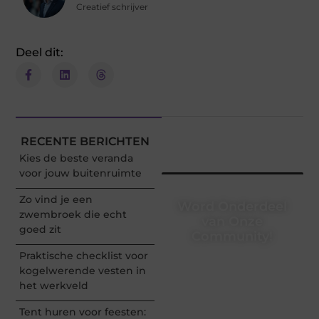
Creatief schrijver
Deel dit:
RECENTE BERICHTEN
Kies de beste veranda
voor jouw buitenruimte
Zo vind je een
Word Onderdeel
zwembroek die echt
van Onze
goed zit
Community!
Praktische checklist voor
Registreer je vandaag nog
kogelwerende vesten in
en begin met het delen
het werkveld
van jouw unieke
perspectief. Jouw
Tent huren voor feesten:
woorden kunnen