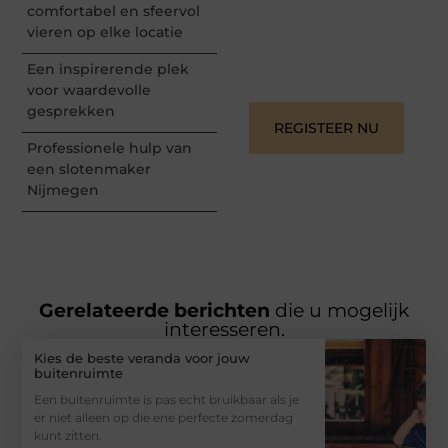
informeren, inspireren,
comfortabel en sfeervol
vermaken en verbinden –
vieren op elke locatie
ze verdienen het om
gehoord te worden!
Een inspirerende plek
voor waardevolle
gesprekken
REGISTEER NU
Professionele hulp van
een slotenmaker
Nijmegen
Gerelateerde berichten
die u mogelijk
interesseren.
Kies de beste veranda voor jouw
buitenruimte
Een buitenruimte is pas echt bruikbaar als je
er niet alleen op die ene perfecte zomerdag
kunt zitten.