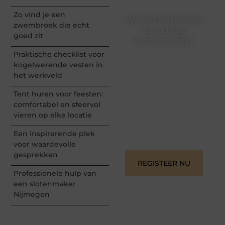
Zo vind je een
Word Onderdeel
zwembroek die echt
van Onze
goed zit
Community!
Praktische checklist voor
Registreer je vandaag nog
kogelwerende vesten in
en begin met het delen
het werkveld
van jouw unieke
perspectief. Jouw
Tent huren voor feesten:
woorden kunnen
informeren, inspireren,
comfortabel en sfeervol
vermaken en verbinden –
vieren op elke locatie
ze verdienen het om
gehoord te worden!
Een inspirerende plek
voor waardevolle
gesprekken
REGISTEER NU
Professionele hulp van
een slotenmaker
Nijmegen