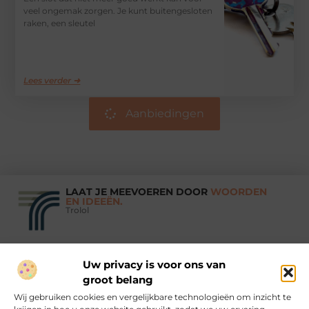
veel ongemak zorgen. Je kunt buitengesloten
raken, een sleutel
Lees verder ➜
Aanbiedingen
LAAT JE MEEVOEREN DOOR
WOORDEN
EN IDEEËN.
Trolol
Uw privacy is voor ons van
Vind Ons Hier :
groot belang
Wij gebruiken cookies en vergelijkbare technologieën om inzicht te