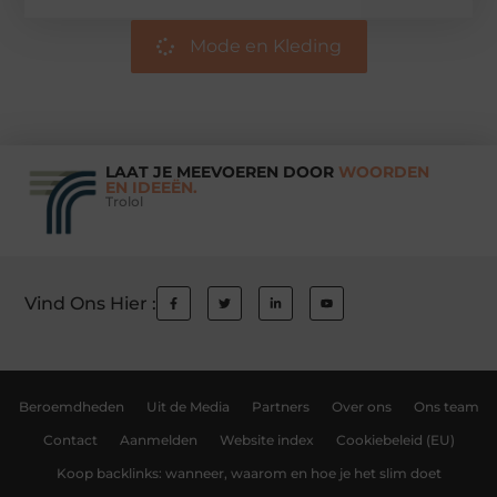
Mode en Kleding
LAAT JE MEEVOEREN DOOR
WOORDEN
EN IDEEËN.
Trolol
Vind Ons Hier :
Beroemdheden
Uit de Media
Partners
Over ons
Ons team
Contact
Aanmelden
Website index
Cookiebeleid (EU)
Koop backlinks: wanneer, waarom en hoe je het slim doet