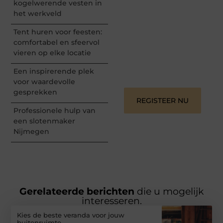
kogelwerende vesten in
en begin met het delen
het werkveld
van jouw unieke
perspectief. Jouw
Tent huren voor feesten:
woorden kunnen
informeren, inspireren,
comfortabel en sfeervol
vermaken en verbinden –
vieren op elke locatie
ze verdienen het om
gehoord te worden!
Een inspirerende plek
voor waardevolle
gesprekken
REGISTEER NU
Professionele hulp van
een slotenmaker
Nijmegen
Gerelateerde berichten
die u mogelijk
interesseren.
Kies de beste veranda voor jouw
buitenruimte