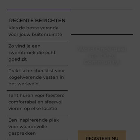
RECENTE BERICHTEN
Kies de beste veranda
voor jouw buitenruimte
Zo vind je een
Word Onderdeel
zwembroek die echt
van Onze
goed zit
Community!
Praktische checklist voor
Registreer je vandaag nog
kogelwerende vesten in
en begin met het delen
het werkveld
van jouw unieke
perspectief. Jouw
Tent huren voor feesten:
woorden kunnen
informeren, inspireren,
comfortabel en sfeervol
vermaken en verbinden –
vieren op elke locatie
ze verdienen het om
gehoord te worden!
Een inspirerende plek
voor waardevolle
gesprekken
REGISTEER NU