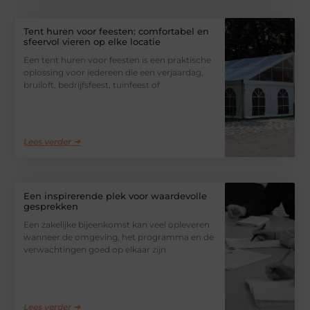
Tent huren voor feesten: comfortabel en
sfeervol vieren op elke locatie
Een tent huren voor feesten is een praktische
oplossing voor iedereen die een verjaardag,
bruiloft, bedrijfsfeest, tuinfeest of
Lees verder ➜
Een inspirerende plek voor waardevolle
gesprekken
Een zakelijke bijeenkomst kan veel opleveren
wanneer de omgeving, het programma en de
verwachtingen goed op elkaar zijn
Lees verder ➜