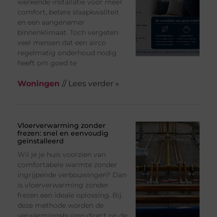
werkende installatie voor meer
comfort, betere slaapkwaliteit
en een aangenamer
binnenklimaat. Toch vergeten
veel mensen dat een airco
regelmatig onderhoud nodig
heeft om goed te
Woningen
// Lees verder »
Vloerverwarming zonder
frezen: snel en eenvoudig
geïnstalleerd
Wil je je huis voorzien van
comfortabele warmte zonder
ingrijpende verbouwingen? Dan
is vloerverwarming zonder
frezen een ideale oplossing. Bij
deze methode worden de
verwarmingsbuizen direct op de