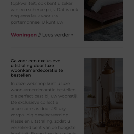
topkwaliteit, ook bent u zeker
van een scherpe prijs. Dat is ook
nog eens leuk voor uw
portemonnee. U kunt uw
Woningen
// Lees verder »
Ga voor een exclusieve
uitstraling door luxe
woonkamerdecoratie te
bestellen
In deze webshop kunt u luxe
woonkamerdecoratie bestellen
die perfect past bij uw woonstijl.
De exclusieve collectie
accessoires is door JSLuxy
zorgvuldig geselecteerd op
klasse en uitstraling, zodat u
verzekerd bent van de hoogste
kwaliteit. Breng luxe in uw huis