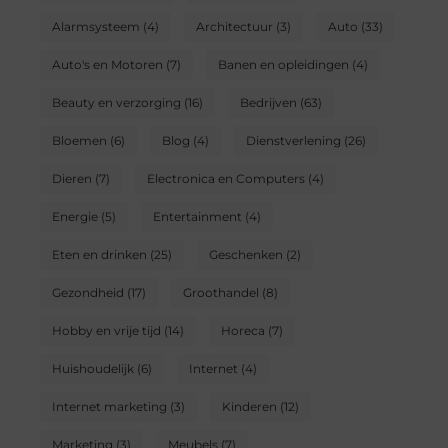
Alarmsysteem
(4)
Architectuur
(3)
Auto
(33)
Auto's en Motoren
(7)
Banen en opleidingen
(4)
Beauty en verzorging
(16)
Bedrijven
(63)
Bloemen
(6)
Blog
(4)
Dienstverlening
(26)
Dieren
(7)
Electronica en Computers
(4)
Energie
(5)
Entertainment
(4)
Eten en drinken
(25)
Geschenken
(2)
Gezondheid
(17)
Groothandel
(8)
Hobby en vrije tijd
(14)
Horeca
(7)
Huishoudelijk
(6)
Internet
(4)
Internet marketing
(3)
Kinderen
(12)
Marketing
(3)
Meubels
(7)