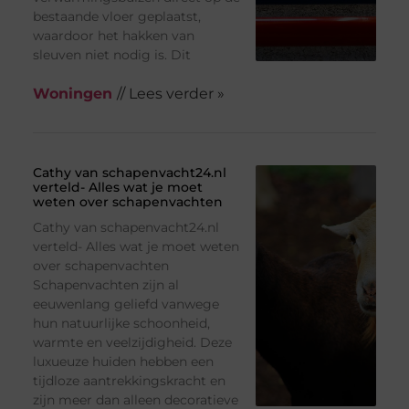
bestaande vloer geplaatst,
waardoor het hakken van
sleuven niet nodig is. Dit
Woningen
// Lees verder »
Cathy van schapenvacht24.nl
verteld- Alles wat je moet
weten over schapenvachten
Cathy van schapenvacht24.nl
verteld- Alles wat je moet weten
over schapenvachten
Schapenvachten zijn al
eeuwenlang geliefd vanwege
hun natuurlijke schoonheid,
warmte en veelzijdigheid. Deze
luxueuze huiden hebben een
tijdloze aantrekkingskracht en
zijn meer dan alleen decoratieve