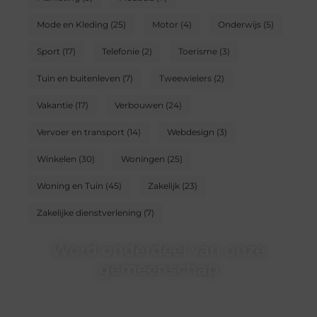
Mode en Kleding
(25)
Motor
(4)
Onderwijs
(5)
Sport
(17)
Telefonie
(2)
Toerisme
(3)
Tuin en buitenleven
(7)
Tweewielers
(2)
Vakantie
(17)
Verbouwen
(24)
Vervoer en transport
(14)
Webdesign
(3)
Winkelen
(30)
Woningen
(25)
Woning en Tuin
(45)
Zakelijk
(23)
Zakelijke dienstverlening
(7)
Word onderdeel van onze
gemeenschap
Wij zijn een veelzijdig blogplatform dat
toegankelijk is voor iedereen – of je nu een passie