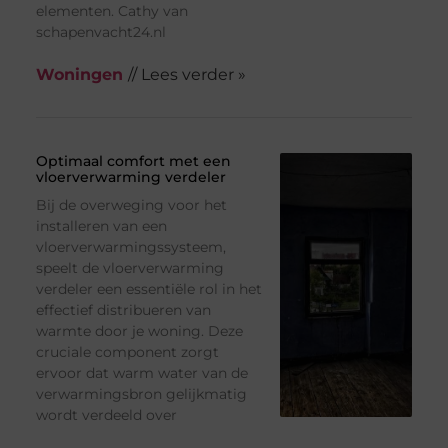
elementen. Cathy van
schapenvacht24.nl
Woningen
// Lees verder »
Optimaal comfort met een
vloerverwarming verdeler
Bij de overweging voor het
installeren van een
vloerverwarmingssysteem,
speelt de vloerverwarming
verdeler een essentiële rol in het
effectief distribueren van
warmte door je woning. Deze
cruciale component zorgt
ervoor dat warm water van de
verwarmingsbron gelijkmatig
wordt verdeeld over