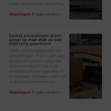
zoveel verschillende verlichting.
Woningen
// Lees verder »
Dankzij autostallingen of een
garage op maat staat uw auto
altijd veilig geparkeerd
Heeft u altijd al gedroomd van
autostallingen of wilt u een luxe
garage om uw auto veilig neer
te kunnen zetten? Dan is het
verstandig om een specialist in
te schakelen. Wanneer u zelf niet
in de gelegenheid bent om
Woningen
// Lees verder »