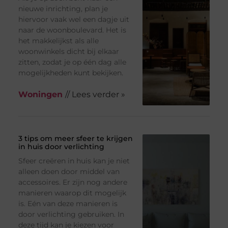
nieuwe inrichting, plan je
hiervoor vaak wel een dagje uit
naar de woonboulevard. Het is
het makkelijkst als alle
woonwinkels dicht bij elkaar
zitten, zodat je op één dag alle
mogelijkheden kunt bekijken.
Woningen
// Lees verder »
3 tips om meer sfeer te krijgen
in huis door verlichting
Sfeer creëren in huis kan je niet
alleen doen door middel van
accessoires. Er zijn nog andere
manieren waarop dit mogelijk
is. Eén van deze manieren is
door verlichting gebruiken. In
deze tijd kan je kiezen voor