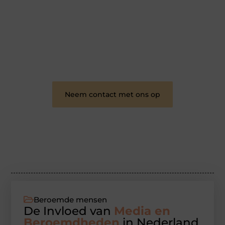
hebt voor schrijven, lezen of beide. Onze algemene
blog biedt een podium voor diverse onderwerpen
en persoonlijke verhalen.
❝
Word onderdeel van onze community en
draag bij aan een inspirerende plek waar ideeën
tot leven komen en gedeeld worden.
❞
Neem contact met ons op
Beroemde mensen
De Invloed van
Media en
Beroemdheden
in Nederland