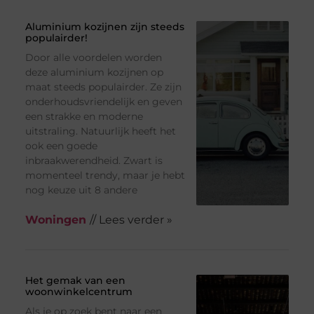
Aluminium kozijnen zijn steeds
populairder!
Door alle voordelen worden
deze aluminium kozijnen op
maat steeds populairder. Ze zijn
onderhoudsvriendelijk en geven
een strakke en moderne
uitstraling. Natuurlijk heeft het
ook een goede
inbraakwerendheid. Zwart is
momenteel trendy, maar je hebt
nog keuze uit 8 andere
Woningen
// Lees verder »
Het gemak van een
woonwinkelcentrum
Als je op zoek bent naar een