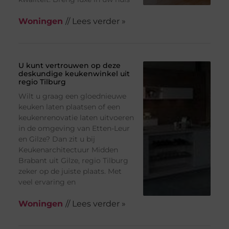
Woningen
// Lees verder »
U kunt vertrouwen op deze
deskundige keukenwinkel uit
regio Tilburg
Wilt u graag een gloednieuwe
keuken laten plaatsen of een
keukenrenovatie laten uitvoeren
in de omgeving van Etten-Leur
en Gilze? Dan zit u bij
Keukenarchitectuur Midden
Brabant uit Gilze, regio Tilburg
zeker op de juiste plaats. Met
veel ervaring en
Woningen
// Lees verder »