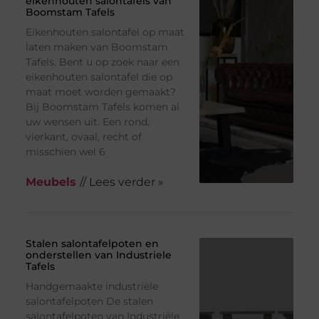
eikenhouten salontafels van
Boomstam Tafels
Eikenhouten salontafel op maat
laten maken van Boomstam
Tafels. Bent u op zoek naar een
eikenhouten salontafel die op
maat moet worden gemaakt?
Bij Boomstam Tafels komen al
uw wensen uit. Een rond,
vierkant, ovaal, recht of
misschien wel 6
Meubels
// Lees verder »
Stalen salontafelpoten en
onderstellen van Industriele
Tafels
Handgemaakte industriële
salontafelpoten De stalen
salontafelpoten van Industriële