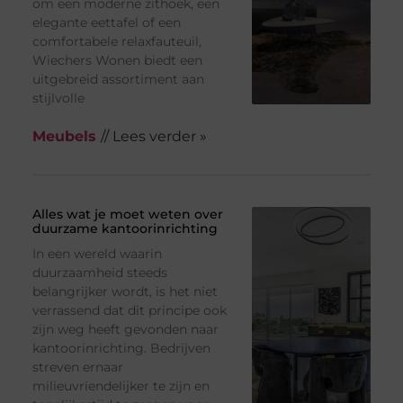
om een moderne zithoek, een
elegante eettafel of een
comfortabele relaxfauteuil,
Wiechers Wonen biedt een
uitgebreid assortiment aan
stijlvolle
Meubels
// Lees verder »
Alles wat je moet weten over
duurzame kantoorinrichting
In een wereld waarin
duurzaamheid steeds
belangrijker wordt, is het niet
verrassend dat dit principe ook
zijn weg heeft gevonden naar
kantoorinrichting. Bedrijven
streven ernaar
milieuvriendelijker te zijn en