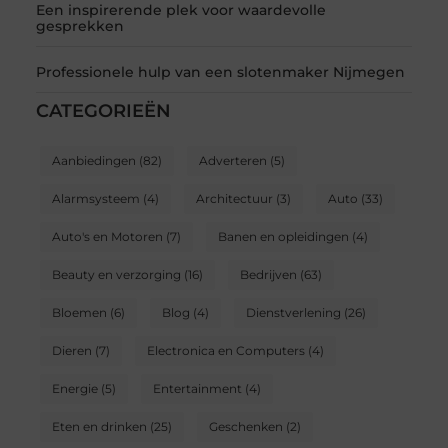
Een inspirerende plek voor waardevolle
gesprekken
Professionele hulp van een slotenmaker Nijmegen
CATEGORIEËN
Aanbiedingen
(82)
Adverteren
(5)
Alarmsysteem
(4)
Architectuur
(3)
Auto
(33)
Auto's en Motoren
(7)
Banen en opleidingen
(4)
Beauty en verzorging
(16)
Bedrijven
(63)
Bloemen
(6)
Blog
(4)
Dienstverlening
(26)
Dieren
(7)
Electronica en Computers
(4)
Energie
(5)
Entertainment
(4)
Eten en drinken
(25)
Geschenken
(2)