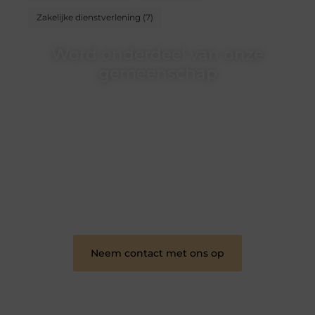
Zakelijke dienstverlening
(7)
Word onderdeel van onze
gemeenschap
Wij zijn een veelzijdig blogplatform dat
toegankelijk is voor iedereen – of je nu een passie
hebt voor schrijven, lezen of beide. Onze algemene
blog biedt een podium voor diverse onderwerpen
en persoonlijke verhalen.
❝
Word onderdeel van onze community en
draag bij aan een inspirerende plek waar ideeën
tot leven komen en gedeeld worden.
❞
Neem contact met ons op