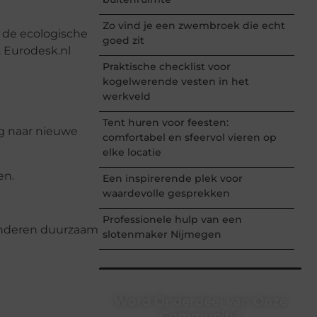
Zo vind je een zwembroek die echt
 de ecologische
goed zit
. Eurodesk.nl
Praktische checklist voor
kogelwerende vesten in het
werkveld
Tent huren voor feesten:
g naar nieuwe
comfortabel en sfeervol vieren op
elke locatie
en.
Een inspirerende plek voor
waardevolle gesprekken
Professionele hulp van een
anderen duurzaam
slotenmaker Nijmegen
Word Onderdeel van Onze
Community!