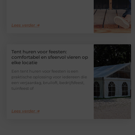
Lees verder ➜
Tent huren voor feesten:
comfortabel en sfeervol vieren op
elke locatie
Een tent huren voor feesten is een
praktische oplossing voor iedereen die
een verjaardag, bruiloft, bedrijfsfeest,
tuinfeest of
Lees verder ➜