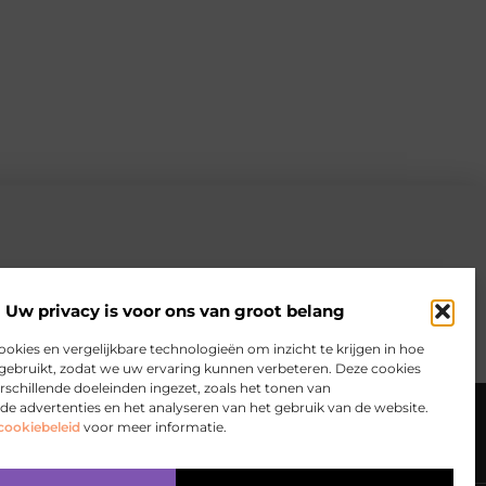
Uw privacy is voor ons van groot belang
ookies en vergelijkbare technologieën om inzicht te krijgen in hoe
gebruikt, zodat we uw ervaring kunnen verbeteren. Deze cookies
schillende doeleinden ingezet, zoals het tonen van
en
Website index
Cookiebeleid (EU)
de advertenties en het analyseren van het gebruik van de website.
cookiebeleid
voor meer informatie.
 zo bouw je aan online inkomsten