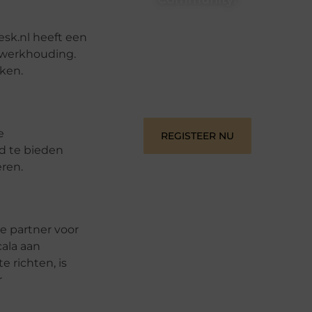
Registreer je vandaag nog en begin
sk.nl heeft een
met het delen van jouw unieke
perspectief. Jouw woorden kunnen
 werkhouding.
informeren, inspireren, vermaken en
ken.
verbinden – ze verdienen het om
gehoord te worden!
e
REGISTEER NU
d te bieden
ren.
e partner voor
ala aan
 richten, is
r