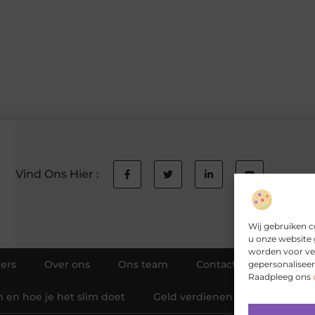
Vind Ons Hier :
Wij gebruiken c
u onze website 
worden voor ver
ers
Over ons
Ons team
Contact
Aanmeld
gepersonaliseer
Raadpleeg ons
 en hoe je het slim doet
Geld verdienen met je website: