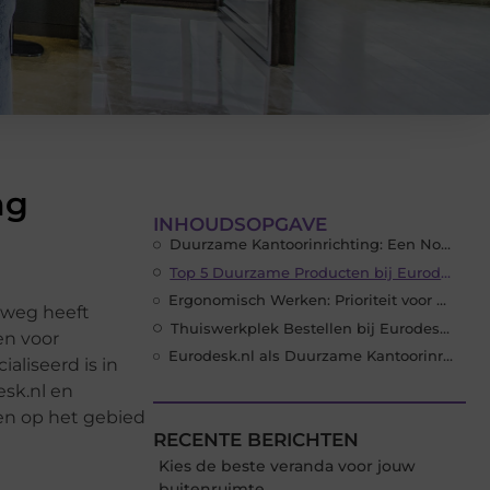
ng
INHOUDSOPGAVE
Duurzame Kantoorinrichting: Een Noodzaak
Top 5 Duurzame Producten bij Eurodesk.nl
Ergonomisch Werken: Prioriteit voor Gezondheid
n weg heeft
Thuiswerkplek Bestellen bij Eurodesk.nl
en voor
Eurodesk.nl als Duurzame Kantoorinrichtingspartner
liseerd is in
sk.nl en
en op het gebied
RECENTE BERICHTEN
Kies de beste veranda voor jouw
buitenruimte