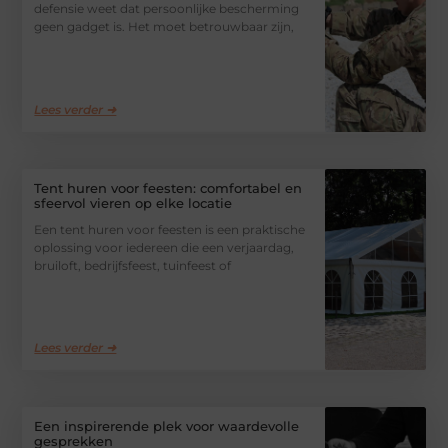
defensie weet dat persoonlijke bescherming
geen gadget is. Het moet betrouwbaar zijn,
Lees verder ➜
Tent huren voor feesten: comfortabel en
sfeervol vieren op elke locatie
Een tent huren voor feesten is een praktische
oplossing voor iedereen die een verjaardag,
bruiloft, bedrijfsfeest, tuinfeest of
Lees verder ➜
Een inspirerende plek voor waardevolle
gesprekken