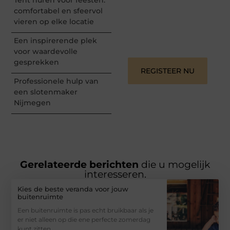
woorden kunnen
informeren, inspireren,
comfortabel en sfeervol
vermaken en verbinden –
vieren op elke locatie
ze verdienen het om
gehoord te worden!
Een inspirerende plek
voor waardevolle
gesprekken
REGISTEER NU
Professionele hulp van
een slotenmaker
Nijmegen
Gerelateerde berichten
die u mogelijk
interesseren.
Kies de beste veranda voor jouw
buitenruimte
Een buitenruimte is pas echt bruikbaar als je
er niet alleen op die ene perfecte zomerdag
kunt zitten.