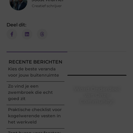
Creatief schrijver
Deel dit:
RECENTE BERICHTEN
Kies de beste veranda
voor jouw buitenruimte
Zo vind je een
Word Onderdeel
zwembroek die echt
van Onze
goed zit
Community!
Praktische checklist voor
Registreer je vandaag nog
kogelwerende vesten in
en begin met het delen
het werkveld
van jouw unieke
perspectief. Jouw
Tent huren voor feesten: