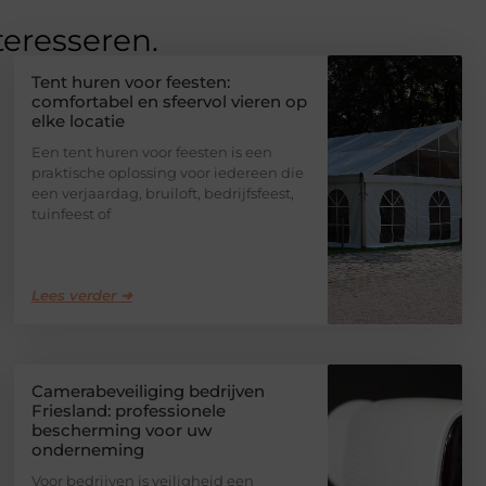
teresseren.
Tent huren voor feesten:
comfortabel en sfeervol vieren op
elke locatie
Een tent huren voor feesten is een
praktische oplossing voor iedereen die
een verjaardag, bruiloft, bedrijfsfeest,
tuinfeest of
Lees verder ➜
Camerabeveiliging bedrijven
Friesland: professionele
bescherming voor uw
onderneming
Voor bedrijven is veiligheid een