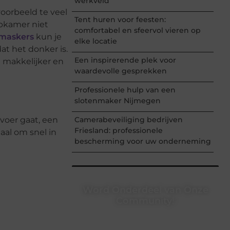
werkveld
voorbeeld te veel
Tent huren voor feesten:
apkamer niet
comfortabel en sfeervol vieren op
maskers
kun je
elke locatie
at het donker is.
Een inspirerende plek voor
n makkelijker en
waardevolle gesprekken
Professionele hulp van een
slotenmaker Nijmegen
rvoer gaat, een
Camerabeveiliging bedrijven
Friesland: professionele
aal om snel in
bescherming voor uw onderneming
Word Onderdeel van Onze
Community!
Registreer je vandaag nog en begin
met het delen van jouw unieke