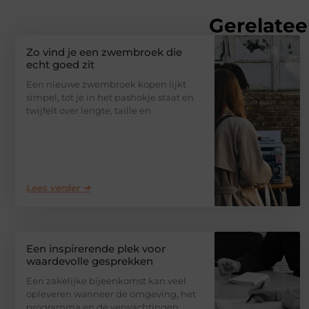
Gerelatee
Zo vind je een zwembroek die
echt goed zit
Een nieuwe zwembroek kopen lijkt
simpel, tot je in het pashokje staat en
twijfelt over lengte, taille en
Lees verder ➜
Een inspirerende plek voor
waardevolle gesprekken
Een zakelijke bijeenkomst kan veel
opleveren wanneer de omgeving, het
programma en de verwachtingen