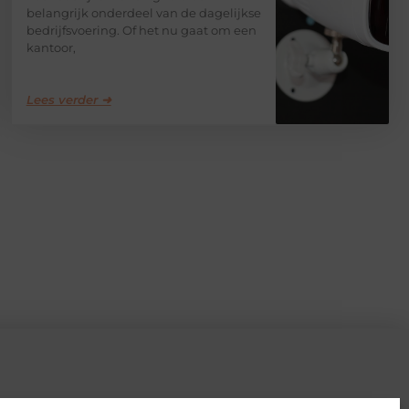
belangrijk onderdeel van de dagelijkse
bedrijfsvoering. Of het nu gaat om een
kantoor,
Lees verder ➜