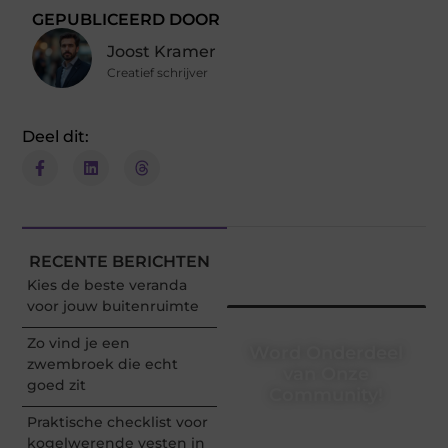
GEPUBLICEERD DOOR
Joost Kramer
Creatief schrijver
Deel dit:
RECENTE BERICHTEN
Kies de beste veranda
voor jouw buitenruimte
Zo vind je een
Word Onderdeel
zwembroek die echt
van Onze
goed zit
Community!
Praktische checklist voor
Registreer je vandaag nog
kogelwerende vesten in
en begin met het delen