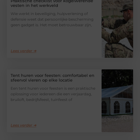
Praktische checklist voor kogelwerende
vesten in het werkveld
Wie werkt in beveiliging, hulpverlening of
defensie weet dat persoonlijke bescherming
geen gadget is. Het moet betrouwbaar zijn,
Lees verder ➜
Tent huren voor feesten: comfortabel en
sfeervol vieren op elke locatie
Een tent huren voor feesten is een praktische
oplossing voor iedereen die een verjaardag,
bruiloft, bedrijfsfeest, tuinfeest of
Lees verder ➜