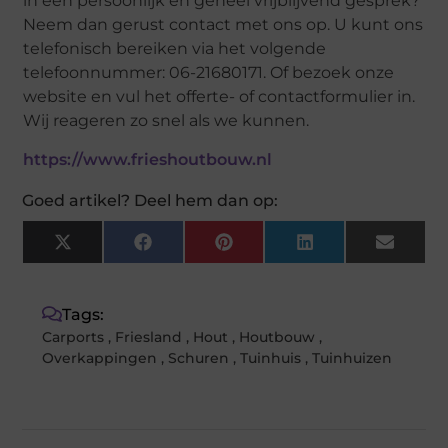
in een persoonlijk en geheel vrijblijvend gesprek?
Neem dan gerust contact met ons op. U kunt ons
telefonisch bereiken via het volgende
telefoonnummer: 06-21680171. Of bezoek onze
website en vul het offerte- of contactformulier in.
Wij reageren zo snel als we kunnen.
https://www.frieshoutbouw.nl
Goed artikel? Deel hem dan op:
X
Facebook
Pinterest
LinkedIn
Email
(Twitter)
Tags:
Carports
,
Friesland
,
Hout
,
Houtbouw
,
Overkappingen
,
Schuren
,
Tuinhuis
,
Tuinhuizen