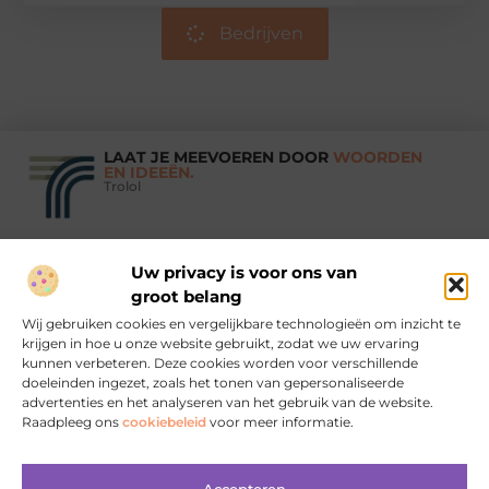
Bedrijven
LAAT JE MEEVOEREN DOOR
WOORDEN
EN IDEEËN.
Trolol
Uw privacy is voor ons van
Vind Ons Hier :
groot belang
Wij gebruiken cookies en vergelijkbare technologieën om inzicht te
krijgen in hoe u onze website gebruikt, zodat we uw ervaring
kunnen verbeteren. Deze cookies worden voor verschillende
doeleinden ingezet, zoals het tonen van gepersonaliseerde
Beroemdheden
Uit de Media
Partners
Over ons
Ons team
advertenties en het analyseren van het gebruik van de website.
Raadpleeg ons
cookiebeleid
voor meer informatie.
Contact
Aanmelden
Website index
Cookiebeleid (EU)
Koop backlinks: wanneer, waarom en hoe je het slim doet
Geld verdienen met je website: zo bouw je aan online inkomsten
Accepteren