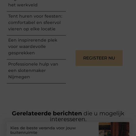
het werkveld
van jouw unieke
perspectief. Jouw
Tent huren voor feesten:
woorden kunnen
informeren, inspireren,
comfortabel en sfeervol
vermaken en verbinden –
vieren op elke locatie
ze verdienen het om
gehoord te worden!
Een inspirerende plek
voor waardevolle
gesprekken
REGISTEER NU
Professionele hulp van
een slotenmaker
Nijmegen
Gerelateerde berichten
die u mogelijk
interesseren.
Kies de beste veranda voor jouw
buitenruimte