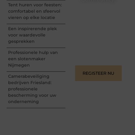
Tent huren voor feesten:
Registreer je vandaag nog
comfortabel en sfeervol
en begin met het delen
vieren op elke locatie
van jouw unieke
perspectief. Jouw
Een inspirerende plek
woorden kunnen
voor waardevolle
informeren, inspireren,
gesprekken
vermaken en verbinden –
ze verdienen het om
Professionele hulp van
gehoord te worden!
een slotenmaker
Nijmegen
REGISTEER NU
Camerabeveiliging
bedrijven Friesland:
professionele
bescherming voor uw
onderneming