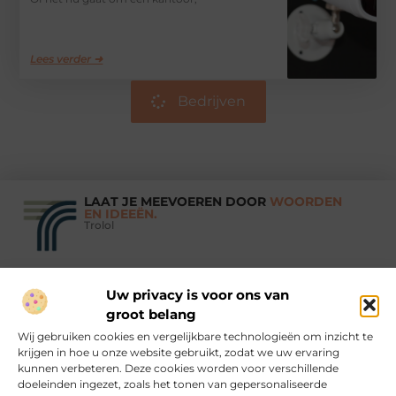
Lees verder ➜
Bedrijven
LAAT JE MEEVOEREN DOOR
WOORDEN
EN IDEEËN.
Trolol
Uw privacy is voor ons van
Vind Ons Hier :
groot belang
Wij gebruiken cookies en vergelijkbare technologieën om inzicht te
krijgen in hoe u onze website gebruikt, zodat we uw ervaring
kunnen verbeteren. Deze cookies worden voor verschillende
doeleinden ingezet, zoals het tonen van gepersonaliseerde
Beroemdheden
Uit de Media
Partners
Over ons
Ons team