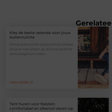
Gerelatee
Kies de beste veranda voor jouw
buitenruimte
Een buitenruimte is pas echt bruikbaar
als je er niet alleen op die ene perfecte
zomerdag kunt zitten.
Lees verder ➜
Tent huren voor feesten:
comfortabel en sfeervol vieren op