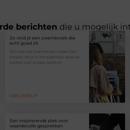
rde berichten
die u mogelijk in
Zo vind je een zwembroek die
echt goed zit
Een nieuwe zwembroek kopen lijkt
simpel, tot je in het pashokje staat en
twijfelt over lengte, taille en
Lees verder ➜
Een inspirerende plek voor
waardevolle gesprekken