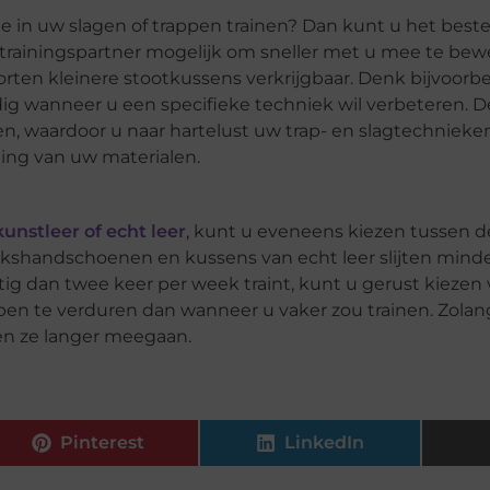
e in uw slagen of trappen trainen? Dan kunt u het best
 trainingspartner mogelijk om sneller met u mee te be
soorten kleinere stootkussens verkrijgbaar. Denk bijvoorb
ig wanneer u een specifieke techniek wil verbeteren. D
, waardoor u naar hartelust uw trap- en slagtechnieken
ing van uw materialen.
kunstleer of echt leer
, kunt u eveneens kiezen tussen d
okshandschoenen en kussens van echt leer slijten minde
ig dan twee keer per week traint, kunt u gerust kiezen 
pen te verduren dan wanneer u vaker zou trainen. Zola
en ze langer meegaan.
Pinterest
LinkedIn