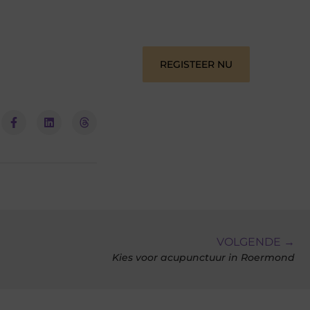
verbinden – ze verdienen het om
gehoord te worden!
REGISTEER NU
VOLGENDE →
Kies voor acupunctuur in Roermond