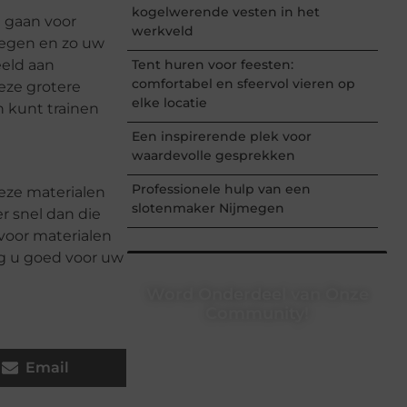
kogelwerende vesten in het
e gaan voor
werkveld
wegen en zo uw
Tent huren voor feesten:
eeld aan
comfortabel en sfeervol vieren op
eze grotere
elke locatie
 kunt trainen
Een inspirerende plek voor
waardevolle gesprekken
Professionele hulp van een
eze materialen
slotenmaker Nijmegen
r snel dan die
voor materialen
ng u goed voor uw
Word Onderdeel van Onze
Community!
Registreer je vandaag nog en begin
met het delen van jouw unieke
Email
perspectief. Jouw woorden kunnen
informeren, inspireren, vermaken en