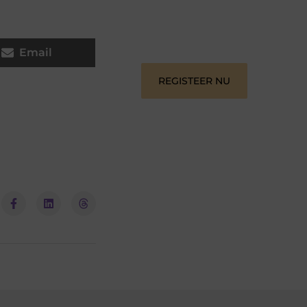
informeren, inspireren, vermaken en
verbinden – ze verdienen het om
gehoord te worden!
Email
REGISTEER NU