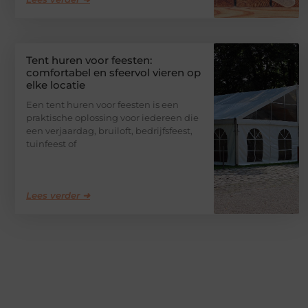
Tent huren voor feesten:
comfortabel en sfeervol vieren op
elke locatie
Een tent huren voor feesten is een
praktische oplossing voor iedereen die
een verjaardag, bruiloft, bedrijfsfeest,
tuinfeest of
Lees verder ➜