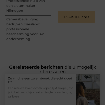
Professionele hulp van
gehoord te worden!
een slotenmaker
Nijmegen
REGISTEER NU
Camerabeveiliging
bedrijven Friesland:
professionele
bescherming voor uw
onderneming
Gerelateerde berichten
die u mogelijk
interesseren.
Zo vind je een zwembroek die echt goed
zit
Een nieuwe zwembroek kopen lijkt simpel, tot
je in het pashokje staat en twijfelt over lengte,
taille en