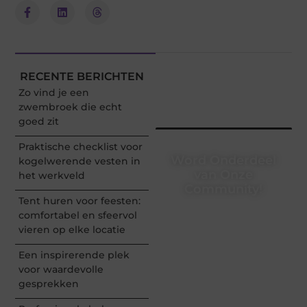
RECENTE BERICHTEN
Zo vind je een
zwembroek die echt
goed zit
Praktische checklist voor
Word Onderdeel
kogelwerende vesten in
van Onze
het werkveld
Community!
Tent huren voor feesten:
Registreer je vandaag nog
comfortabel en sfeervol
en begin met het delen
vieren op elke locatie
van jouw unieke
perspectief. Jouw
Een inspirerende plek
woorden kunnen
voor waardevolle
informeren, inspireren,
gesprekken
vermaken en verbinden –
ze verdienen het om