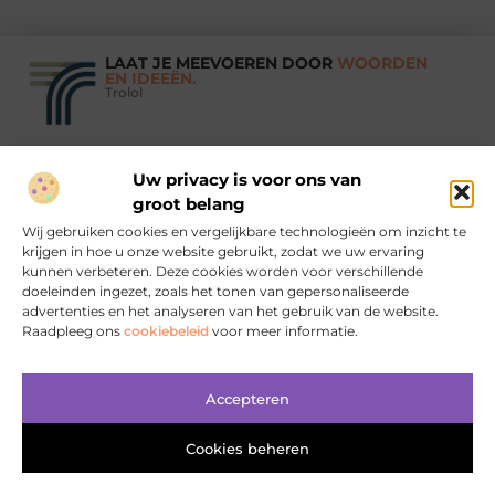
LAAT JE MEEVOEREN DOOR
WOORDEN
EN IDEEËN.
Trolol
Uw privacy is voor ons van
Vind Ons Hier :
groot belang
Wij gebruiken cookies en vergelijkbare technologieën om inzicht te
krijgen in hoe u onze website gebruikt, zodat we uw ervaring
kunnen verbeteren. Deze cookies worden voor verschillende
doeleinden ingezet, zoals het tonen van gepersonaliseerde
Beroemdheden
Uit de Media
Partners
Over ons
Ons team
advertenties en het analyseren van het gebruik van de website.
Raadpleeg ons
cookiebeleid
voor meer informatie.
Contact
Aanmelden
Website index
Cookiebeleid (EU)
Koop backlinks: wanneer, waarom en hoe je het slim doet
Geld verdienen met je website: zo bouw je aan online inkomsten
Accepteren
Cookies beheren
www.trolol.nl.
All Rights Reserved © 2025