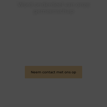
Word onderdeel van onze
gemeenschap
Wij zijn een veelzijdig blogplatform dat
toegankelijk is voor iedereen – of je nu een passie
hebt voor schrijven, lezen of beide. Onze algemene
blog biedt een podium voor diverse onderwerpen
en persoonlijke verhalen.
❝
Word onderdeel van onze community en
draag bij aan een inspirerende plek waar ideeën
tot leven komen en gedeeld worden.
❞
Neem contact met ons op