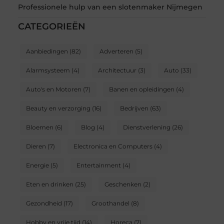
Professionele hulp van een slotenmaker Nijmegen
CATEGORIEËN
Aanbiedingen
(82)
Adverteren
(5)
Alarmsysteem
(4)
Architectuur
(3)
Auto
(33)
Auto's en Motoren
(7)
Banen en opleidingen
(4)
Beauty en verzorging
(16)
Bedrijven
(63)
Bloemen
(6)
Blog
(4)
Dienstverlening
(26)
Dieren
(7)
Electronica en Computers
(4)
Energie
(5)
Entertainment
(4)
Eten en drinken
(25)
Geschenken
(2)
Gezondheid
(17)
Groothandel
(8)
Hobby en vrije tijd
(14)
Horeca
(7)